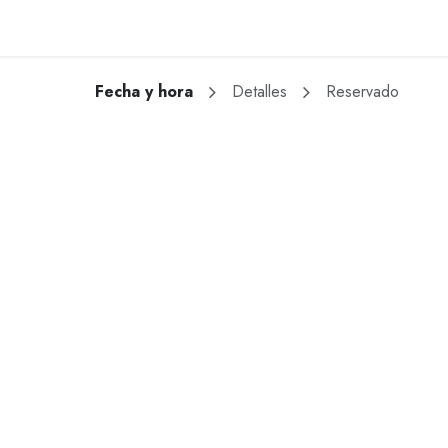
¿Quienes somos?
Nuestro enfoque
Proyectos
Contacto
Fecha y hora
Detalles
Reservado